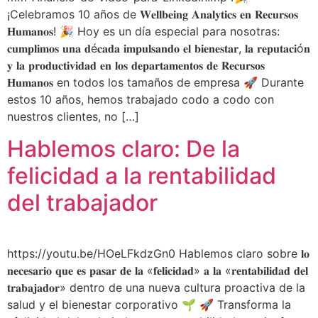
¡Celebramos 10 años de 𝐖𝐞𝐥𝐥𝐛𝐞𝐢𝐧𝐠 𝐀𝐧𝐚𝐥𝐲𝐭𝐢𝐜𝐬 𝐞𝐧 𝐑𝐞𝐜𝐮𝐫𝐬𝐨𝐬
𝐇𝐮𝐦𝐚𝐧𝐨𝐬! 🎉 Hoy es un día especial para nosotras:
𝐜𝐮𝐦𝐩𝐥𝐢𝐦𝐨𝐬 𝐮𝐧𝐚 𝐝é𝐜𝐚𝐝𝐚 𝐢𝐦𝐩𝐮𝐥𝐬𝐚𝐧𝐝𝐨 𝐞𝐥 𝐛𝐢𝐞𝐧𝐞𝐬𝐭𝐚𝐫, 𝐥𝐚 𝐫𝐞𝐩𝐮𝐭𝐚𝐜𝐢ó𝐧
𝐲 𝐥𝐚 𝐩𝐫𝐨𝐝𝐮𝐜𝐭𝐢𝐯𝐢𝐝𝐚𝐝 𝐞𝐧 𝐥𝐨𝐬 𝐝𝐞𝐩𝐚𝐫𝐭𝐚𝐦𝐞𝐧𝐭𝐨𝐬 𝐝𝐞 𝐑𝐞𝐜𝐮𝐫𝐬𝐨𝐬
𝐇𝐮𝐦𝐚𝐧𝐨𝐬 en todos los tamaños de empresa 🚀 Durante
estos 10 años, hemos trabajado codo a codo con
nuestros clientes, no […]
Hablemos claro: De la
felicidad a la rentabilidad
del trabajador
https://youtu.be/HOeLFkdzGn0 Hablemos claro sobre 𝐥𝐨
𝐧𝐞𝐜𝐞𝐬𝐚𝐫𝐢𝐨 𝐪𝐮𝐞 𝐞𝐬 𝐩𝐚𝐬𝐚𝐫 𝐝𝐞 𝐥𝐚 «𝐟𝐞𝐥𝐢𝐜𝐢𝐝𝐚𝐝» 𝐚 𝐥𝐚 «𝐫𝐞𝐧𝐭𝐚𝐛𝐢𝐥𝐢𝐝𝐚𝐝 𝐝𝐞𝐥
𝐭𝐫𝐚𝐛𝐚𝐣𝐚𝐝𝐨𝐫» dentro de una nueva cultura proactiva de la
salud y el bienestar corporativo 🌱 🚀 Transforma la