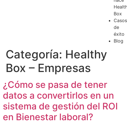
hace
Healt
Box
Casos
de
éxito
Blog
Categoría:
Healthy
Box – Empresas
¿Cómo se pasa de tener
datos a convertirlos en un
sistema de gestión del ROI
en Bienestar laboral?