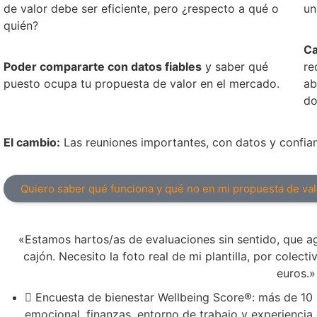
de valor debe ser eficiente, pero ¿respecto a qué o
un
quién?
Ca
Poder compararte con datos fiables
y saber qué
re
puesto ocupa tu propuesta de valor en el mercado.
ab
do
El cambio:
Las reuniones importantes, con datos y confia
Quiero saber qué funciona y qué no en mi propuesta de va
«Estamos hartos/as de evaluaciones sin sentido, que ag
cajón. Necesito la foto real de mi plantilla, por colec
euros.»
Encuesta de bienestar Wellbeing Score®: más de 10 
emocional, finanzas, entorno de trabajo y experienci