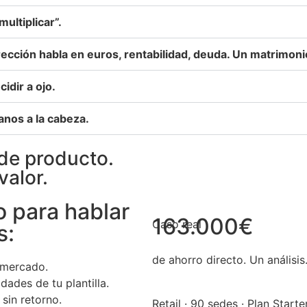
ultiplicar”.
ección habla en euros, rentabilidad, deuda. Un matrimonio 
idir a ojo.
anos a la cabeza.
de producto.
alor.
o para hablar
163.000€
Caso real
s:
de ahorro directo. Un análisi
 mercado.
ades de tu plantilla.
sin retorno.
Retail · 90 sedes · Plan Starte