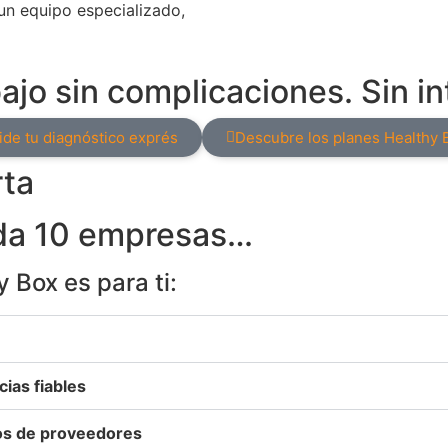
un equipo especializado,
bajo sin complicaciones.
Sin i
ide tu diagnóstico exprés
Descubre los planes Healthy 
rta
da 10 empresas…
y Box es para ti:
ias fiables
tos de proveedores