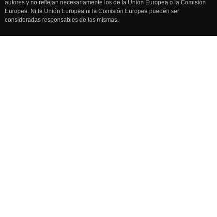
autores y no reflejan necesariamente los de la Unión Europea o la Comisión
Europea. Ni la Unión Europea ni la Comisión Europea pueden ser
consideradas responsables de las mismas.