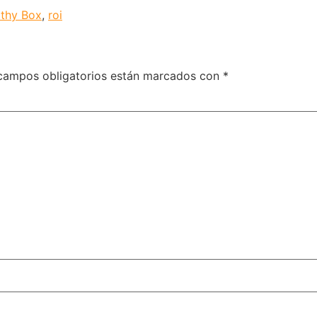
lthy Box
,
roi
campos obligatorios están marcados con
*