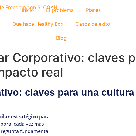
Inicio
El problema
Planes
Que hace Healthy Box
Casos de éxito
Blog
ar Corporativo: claves 
mpacto real
ativo: claves para una cultur
pilar estratégico
para
aboral cada vez más
pregunta fundamental: