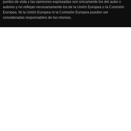
puntos de vista y las opiniones expresadas son únicamente los del autor o
autores y no reflejan necesariamente los de la Unión Europea o la Comisión
Europea. Ni la Unión Europea ni la Comisión Europea pueden ser
consideradas responsables de las mismas.