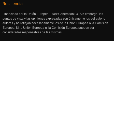
Financiado por la Unión Europea – NextGenerationEU. Sin embargo, los
puntos de vista y las opiniones expresadas son únicamente los del autor o
autores y no reflejan necesariamente los de la Unión Europea o la Comisión
Europea. Ni la Unión Europea ni la Comisión Europea pueden ser
consideradas responsables de las mismas.