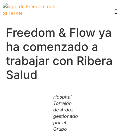
El problema
Que hace Healthy Box
Casos de éxito
Freedom & Flow ya
ha comenzado a
trabajar con Ribera
Salud
Hospital
Torrejón
de Ardoz
gestionado
por el
Grupo