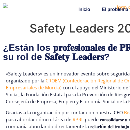
Inicio
El problema
Safety Leaders 20
¿Están los 𝐩𝐫𝐨𝐟𝐞𝐬𝐢𝐨𝐧𝐚𝐥𝐞𝐬 𝐝𝐞 
su rol de 𝐒𝐚𝐟𝐞𝐭𝐲 𝐋𝐞𝐚𝐝𝐞𝐫𝐬?
«Safety Leaders» es un innovador evento sobre seguridad
organizado por la
CROEM (Confederación Regional de Or
Empresariales de Murcia)
con el apoyo del Ministerio de
Social, la Fundación Estatal para la Prevención de Riesgo
Consejería de Empresa, Empleo y Economía Social de la 
Gracias a la organización por contar con nuestra CEO
Be
para abordar cómo el área de
#
PRL
puede 𝐜𝐨𝐧𝐬𝐨𝐥𝐢𝐝𝐚𝐫𝐬𝐞 𝐚 𝐧
compañía abordando directamente la 𝐫𝐞𝐥𝐚𝐜𝐢ó𝐧 𝐝𝐞𝐥 𝐭𝐫𝐚𝐛𝐚𝐣𝐨 𝐪𝐮𝐞 𝐫