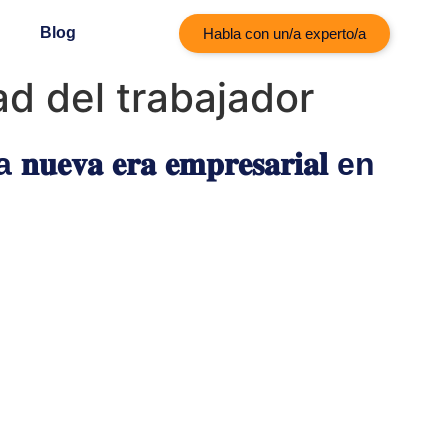
Blog
Habla con un/a experto/a
ad del trabajador
𝐞𝐯𝐚 𝐞𝐫𝐚 𝐞𝐦𝐩𝐫𝐞𝐬𝐚𝐫𝐢𝐚𝐥 en