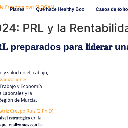
Planes
Que hace Healthy Box
Casos de éxito
24: PRL y la Rentabilid
𝐑𝐋 preparados para 𝐥𝐢𝐝𝐞𝐫𝐚𝐫 una 𝐧𝐮
 y salud en el trabajo,
ganizaciones
 Trabajo y Economía
s Laborales y la
Región de Murcia.
atriz Crespo Ruiz (2 Ph.D)
𝐯𝐞𝐥 𝐞𝐬𝐭𝐫𝐚𝐭é𝐠𝐢𝐜𝐨 en la
𝐚𝐥𝐢𝐳𝐚𝐦𝐨𝐬 𝐜𝐨𝐧 𝐥𝐚