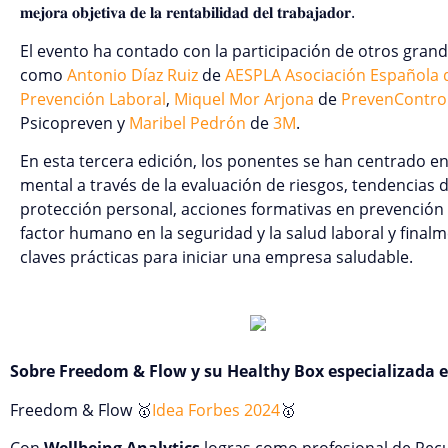
𝐦𝐞𝐣𝐨𝐫𝐚 𝐨𝐛𝐣𝐞𝐭𝐢𝐯𝐚 𝐝𝐞 𝐥𝐚 𝐫𝐞𝐧𝐭𝐚𝐛𝐢𝐥𝐢𝐝𝐚𝐝 𝐝𝐞𝐥 𝐭𝐫𝐚𝐛𝐚𝐣𝐚𝐝𝐨𝐫.
El evento ha contado con la participación de otros grand
como
Antonio Díaz Ruiz
de
AESPLA Asociación Española d
Prevención Laboral
,
Miquel Mor Arjona
de
PrevenContro
Psicopreven y
Maribel Pedrón
de
3M
.
En esta tercera edición, los ponentes se han centrado en 
mental a través de la evaluación de riesgos, tendencias 
protección personal, acciones formativas en prevención d
factor humano en la seguridad y la salud laboral y finalm
claves prácticas para iniciar una empresa saludable.
Sobre Freedom & Flow y su Healthy Box especializada e
Freedom & Flow 🥇
Idea Forbes 2024
🥇
Con
Wellbeing Analytics
logras como profesional de Re