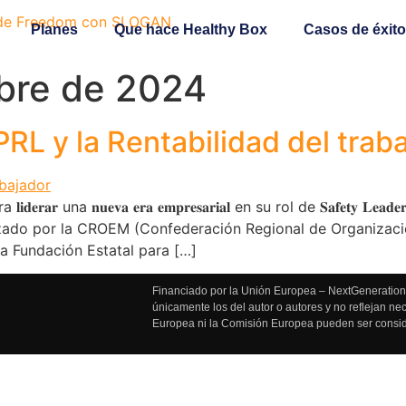
Planes
Que hace Healthy Box
Casos de éxito
bre de 2024
RL y la Rentabilidad del trab
ra 𝐥𝐢𝐝𝐞𝐫𝐚𝐫 una 𝐧𝐮𝐞𝐯𝐚 𝐞𝐫𝐚 𝐞𝐦𝐩𝐫𝐞𝐬𝐚𝐫𝐢𝐚𝐥 en su rol de 𝐒𝐚𝐟
nizado por la CROEM (Confederación Regional de Organizac
la Fundación Estatal para […]
Financiado por la Unión Europea – NextGenerationE
únicamente los del autor o autores y no reflejan n
Europea ni la Comisión Europea pueden ser consi