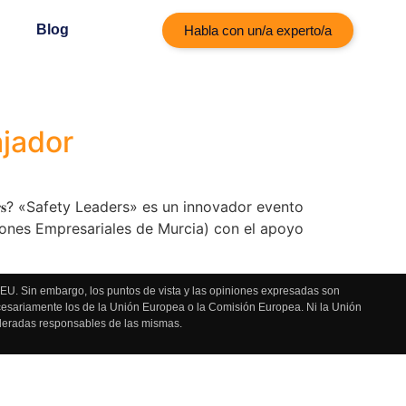
Blog
Habla con un/a experto/a
ajador
𝐞𝐭𝐲 𝐋𝐞𝐚𝐝𝐞𝐫𝐬? «Safety Leaders» es un innovador evento
iones Empresariales de Murcia) con el apoyo
U. Sin embargo, los puntos de vista y las opiniones expresadas son
ecesariamente los de la Unión Europea o la Comisión Europea. Ni la Unión
deradas responsables de las mismas.