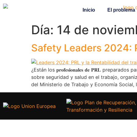
Inicio
El problema
Día:
14 de noviem
Safety Leaders 2024: P
¿Están los 𝐩𝐫𝐨𝐟𝐞𝐬𝐢𝐨𝐧𝐚𝐥𝐞𝐬 𝐝𝐞 𝐏𝐑𝐋 preparados pa
sobre seguridad y salud en el trabajo, orga
del Ministerio de Trabajo y Economía Social, 