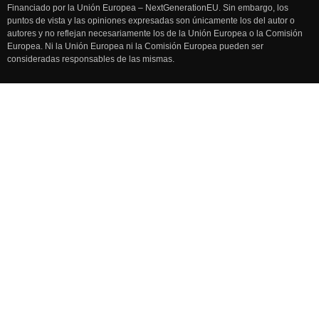
Financiado por la Unión Europea – NextGenerationEU. Sin embargo, los
puntos de vista y las opiniones expresadas son únicamente los del autor o
autores y no reflejan necesariamente los de la Unión Europea o la Comisión
Europea. Ni la Unión Europea ni la Comisión Europea pueden ser
consideradas responsables de las mismas.