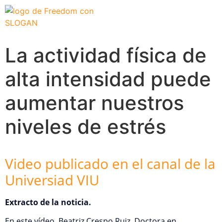
El problema
Que hace Healthy Box
Casos de éxito
La actividad física de
alta intensidad puede
aumentar nuestros
niveles de estrés
Video publicado en el canal de la
Universiad VIU
Extracto de la noticia.
En este vídeo, Beatriz Crespo Ruiz, Doctora en