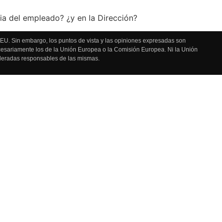
a del empleado? ¿y en la Dirección?
U. Sin embargo, los puntos de vista y las opiniones expresadas son
ecesariamente los de la Unión Europea o la Comisión Europea. Ni la Unión
deradas responsables de las mismas.