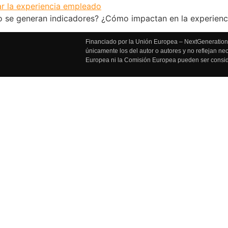
 se generan indicadores? ¿Cómo impactan en la experienci
Financiado por la Unión Europea – NextGenerationE
únicamente los del autor o autores y no reflejan n
Europea ni la Comisión Europea pueden ser consi