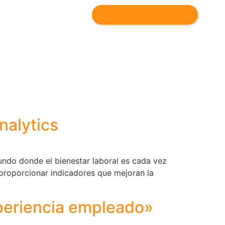
Habla con un/a experto/a
nalytics
undo donde el bienestar laboral es cada vez
al proporcionar indicadores que mejoran la
xperiencia empleado»