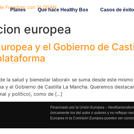
Planes
Que hace Healthy Box
Casos de éxito
cion europea
Europea y el Gobierno de Cast
plataforma
 de la salud y bienestar laboral» se suma desde este mism
a y el Gobierno de Castilla La Mancha. Queremos destacar
al y político), como de […]
Financiado por la Unión Europea – NextGenerationE
únicamente los del autor o autores y no reflejan n
Europea ni la Comisión Europea pueden ser consi