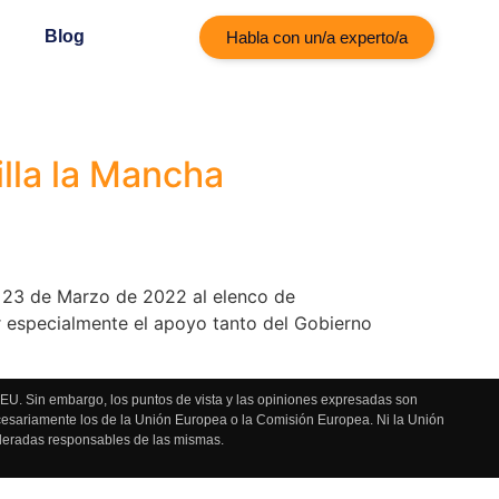
Blog
Habla con un/a experto/a
illa la Mancha
o 23 de Marzo de 2022 al elenco de
 especialmente el apoyo tanto del Gobierno
U. Sin embargo, los puntos de vista y las opiniones expresadas son
ecesariamente los de la Unión Europea o la Comisión Europea. Ni la Unión
deradas responsables de las mismas.