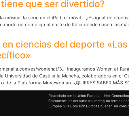
 tiene que ser divertido?
la música, la serie en el iPad, el móvil… ¿Es igual de efect
 moderno complejo al norte de Italia donde nacen las máq
r en ciencias del deporte «La
cífico»
omenalia.com/es/womenat/3… Inauguramos Women at Runni
la Universidad de Castilla la Mancha, colaboradora en el 
 dentro de la Plataforma Movewoman. ¿QUIERES SABER MÁ
Financiado por la Unión Europea – NextGenerationE
únicamente los del autor o autores y no reflejan n
Europea ni la Comisión Europea pueden ser consi