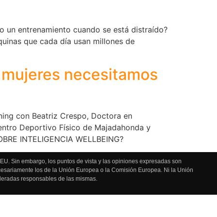
ivo un entrenamiento cuando se está distraído?
uinas que cada día usan millones de
s mujeres necesitamos
ng con Beatriz Crespo, Doctora en
Centro Deportivo Físico de Majadahonda y
S SOBRE INTELIGENCIA WELLBEING?
U. Sin embargo, los puntos de vista y las opiniones expresadas son
ecesariamente los de la Unión Europea o la Comisión Europea. Ni la Unión
deradas responsables de las mismas.