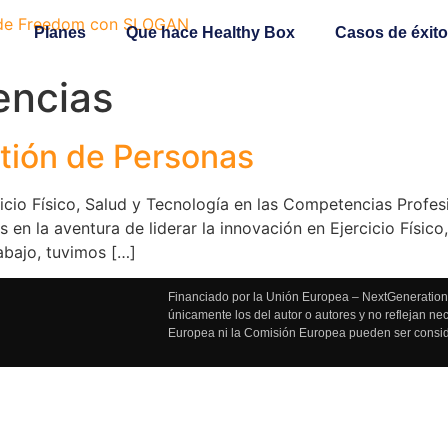
Planes
Que hace Healthy Box
Casos de éxito
ncias
stión de Personas
cicio Físico, Salud y Tecnología en las Competencias Prof
 aventura de liderar la innovación en Ejercicio Físico, S
abajo, tuvimos […]
Financiado por la Unión Europea – NextGenerationE
únicamente los del autor o autores y no reflejan n
Europea ni la Comisión Europea pueden ser consi