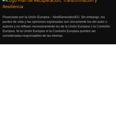
Financiado por la Unión Europea – NextGenerationEU. Sin embargo, los
puntos de vista y las opiniones expresadas son únicamente los del autor o
autores y no reflejan necesariamente los de la Unión Europea o la Comisión
Europea. Ni la Unión Europea ni la Comisión Europea pueden ser
consideradas responsables de las mismas.