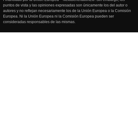
puntos de vista y las opiniones expresadas son únicamente los del autor o
autores y no reflejan necesariamente los de la Unión Europea o la Comisión
Europea. Ni la Unión Europea ni la Comisión Europea pueden ser
consideradas responsables de las mismas.