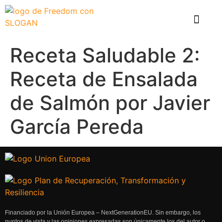
El problema
Que hace Healthy Box
Casos de éxito
Receta Saludable 2:
Receta de Ensalada
de Salmón por Javier
García Pereda
Financiado por la Unión Europea – NextGenerationEU. Sin embargo, los
puntos de vista y las opiniones expresadas son únicamente los del autor o