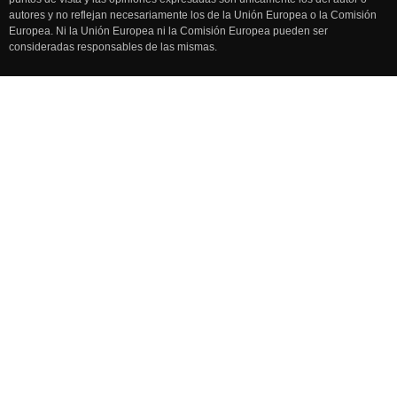
autores y no reflejan necesariamente los de la Unión Europea o la Comisión
Europea. Ni la Unión Europea ni la Comisión Europea pueden ser
consideradas responsables de las mismas.