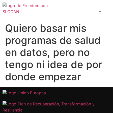
El problema
Que hace Healthy Box
Casos de éxito
Quiero basar mis
programas de salud
en datos, pero no
tengo ni idea de por
donde empezar