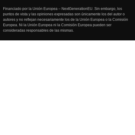
Financiado por la Unión Europea – NextGenerationEU. Sin embargo, los
puntos de vista y las opiniones expresadas son únicamente los del autor o
autores y no reflejan necesariamente los de la Unión Europea o la Comisión
Europea. Ni la Unión Europea ni la Comisión Europea pueden ser
consideradas responsables de las mismas.