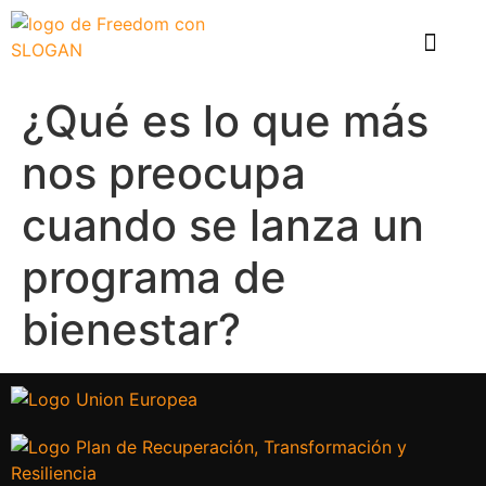
El problema
Que hace Healthy Box
Casos de éxito
¿Qué es lo que más
nos preocupa
cuando se lanza un
programa de
bienestar?