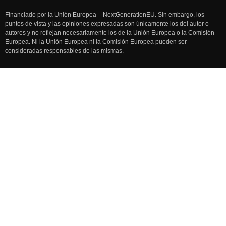
Financiado por la Unión Europea – NextGenerationEU. Sin embargo, los
puntos de vista y las opiniones expresadas son únicamente los del autor o
autores y no reflejan necesariamente los de la Unión Europea o la Comisión
Europea. Ni la Unión Europea ni la Comisión Europea pueden ser
consideradas responsables de las mismas.