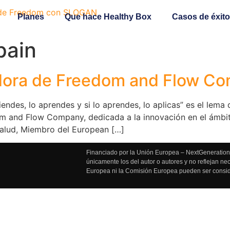
Planes
Que hace Healthy Box
Casos de éxito
pain
adora de Freedom and Flow C
endes, lo aprendes y si lo aprendes, lo aplicas” es el lema 
 and Flow Company, dedicada a la innovación en el ámbito 
Salud, Miembro del European […]
Financiado por la Unión Europea – NextGenerationE
únicamente los del autor o autores y no reflejan n
Europea ni la Comisión Europea pueden ser consi