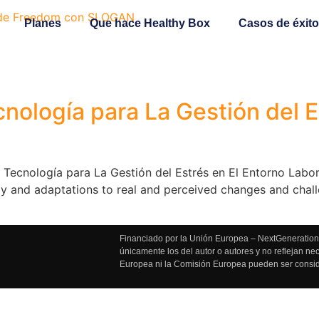
Planes
Que hace Healthy Box
Casos de éxito
ología para La Gestión del E
Tecnología para La Gestión del Estrés en El Entorno Labora
 and adaptations to real and perceived changes and challen
Financiado por la Unión Europea – NextGenerationE
únicamente los del autor o autores y no reflejan n
Europea ni la Comisión Europea pueden ser consi