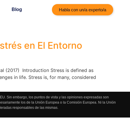
Blog
Habla con un/a experto/a
strés en El Entorno
l (2017) Introduction Stress is defined as
ges in life. Stress is, for many, considered
U. Sin embargo, los puntos de vista y las opiniones expresadas son
ecesariamente los de la Unión Europea o la Comisión Europea. Ni la Unión
deradas responsables de las mismas.