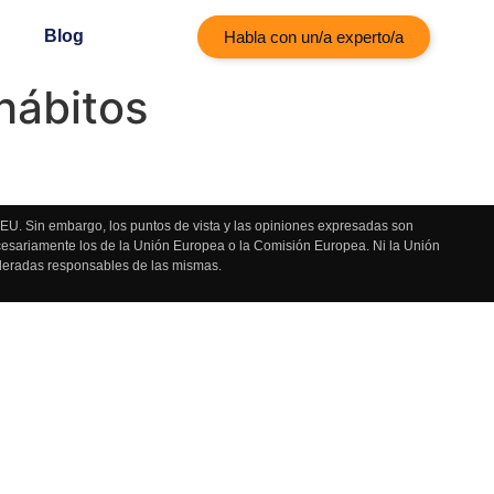
Blog
Habla con un/a experto/a
hábitos
U. Sin embargo, los puntos de vista y las opiniones expresadas son
ecesariamente los de la Unión Europea o la Comisión Europea. Ni la Unión
deradas responsables de las mismas.